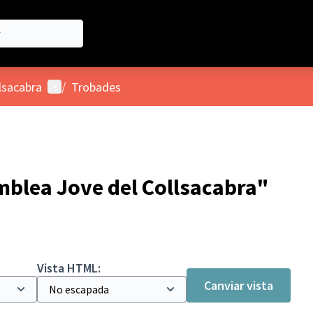
Menú d'usuari
lsacabra
/
Trobades
mblea Jove del Collsacabra"
Vista HTML:
Canviar vista