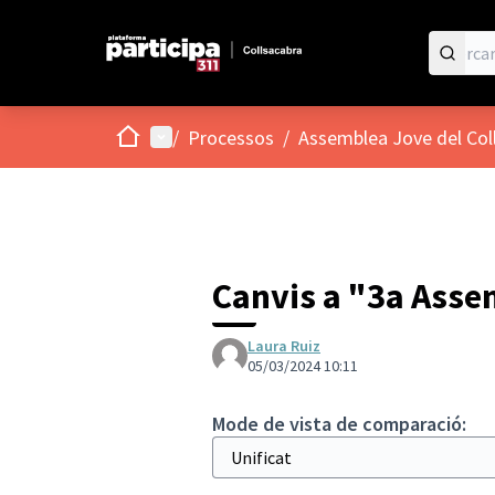
Inici
Menú principal
/
Processos
/
Assemblea Jove del Col
Canvis a "3a Asse
Laura Ruiz
05/03/2024 10:11
Mode de vista de comparació: