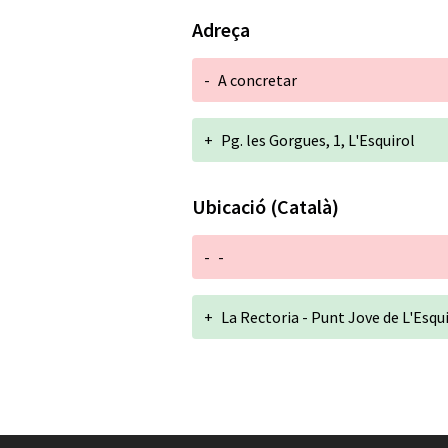
Adreça
-
A concretar
+
Pg. les Gorgues, 1, L'Esquirol
Ubicació (Català)
-
-
+
La Rectoria - Punt Jove de L'Esqu